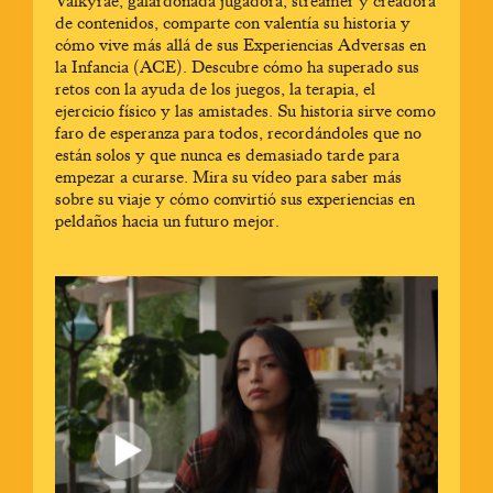
Valkyrae, galardonada jugadora, streamer y creadora
de contenidos, comparte con valentía su historia y
cómo vive más allá de sus Experiencias Adversas en
la Infancia (ACE). Descubre cómo ha superado sus
retos con la ayuda de los juegos, la terapia, el
ejercicio físico y las amistades. Su historia sirve como
faro de esperanza para todos, recordándoles que no
están solos y que nunca es demasiado tarde para
empezar a curarse. Mira su vídeo para saber más
sobre su viaje y cómo convirtió sus experiencias en
peldaños hacia un futuro mejor.