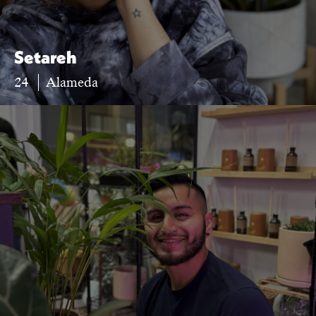
Setareh
24
Alameda