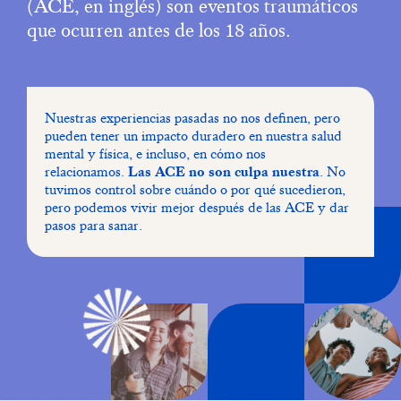
(ACE, en inglés) son eventos traumáticos
que ocurren antes de los 18 años.
Nuestras experiencias pasadas no nos definen, pero
pueden tener un impacto duradero en nuestra salud
mental y física, e incluso, en cómo nos
relacionamos.
Las ACE no son culpa nuestra
. No
tuvimos control sobre cuándo o por qué sucedieron,
pero podemos vivir mejor después de las ACE y dar
pasos para sanar.