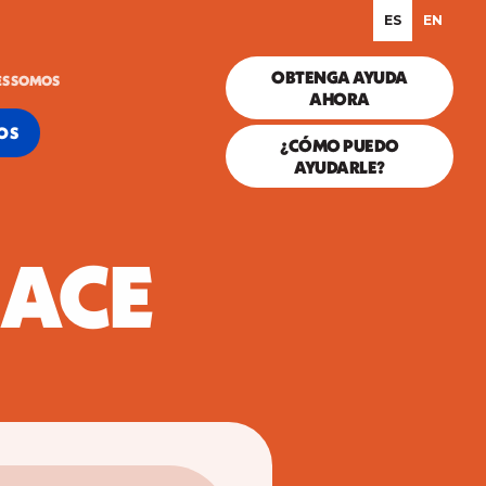
ES
EN
OBTENGA AYUDA
ES SOMOS
AHORA
OS
¿CÓMO PUEDO
AYUDARLE?
s ACE