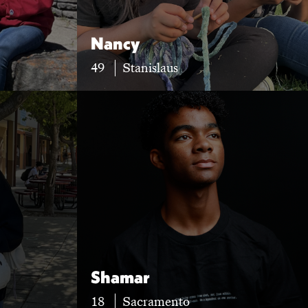
Nancy
49
Stanislaus
Shamar
18
Sacramento