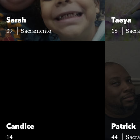
Sarah
Taeya
39
Sacramento
18
Sacr
Candice
Patrick
14
44
Sacr