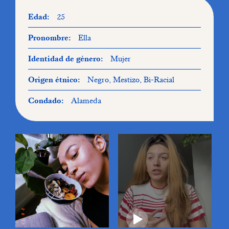
Edad:
25
Pronombre:
Ella
Identidad de género:
Mujer
Origen étnico:
Negro, Mestizo, Bi-Racial
Condado:
Alameda