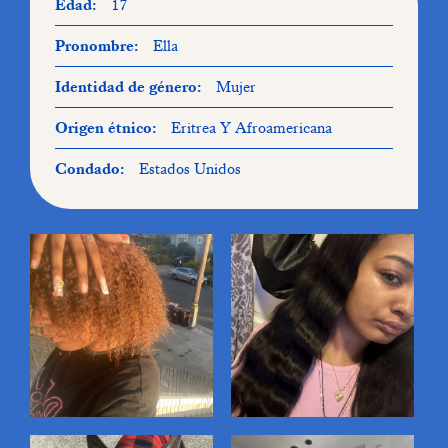
Edad:
17
Pronombre:
Ella
Identidad de género:
Mujer
Origen étnico:
Eritrea Y Afroamericana
Condado:
Estados Unidos