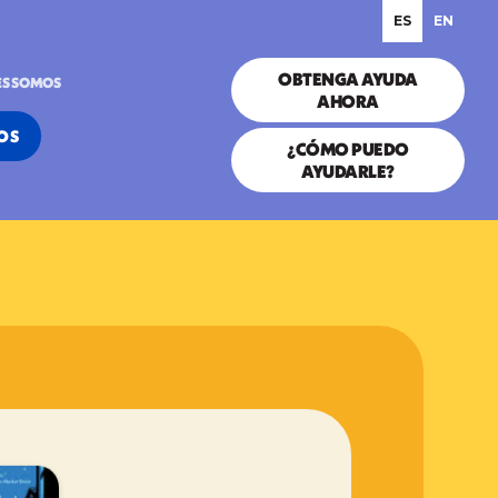
ES
EN
OBTENGA AYUDA
ES SOMOS
AHORA
OS
¿CÓMO PUEDO
AYUDARLE?