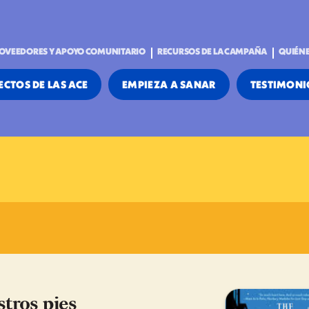
OVEEDORES Y APOYO COMUNITARIO
RECURSOS DE LA CAMPAÑA
QUIÉN
ECTOS DE LAS ACE
EMPIEZA A SANAR
TESTIMONI
stros pies