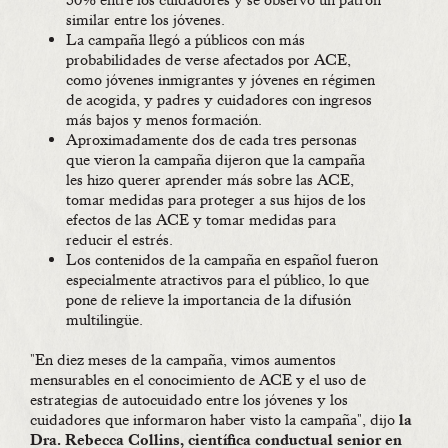
50% entre los cuidadores y se observó un patrón
similar entre los jóvenes.
La campaña llegó a públicos con más
probabilidades de verse afectados por ACE,
como jóvenes inmigrantes y jóvenes en régimen
de acogida, y padres y cuidadores con ingresos
más bajos y menos formación.
Aproximadamente dos de cada tres personas
que vieron la campaña dijeron que la campaña
les hizo querer aprender más sobre las ACE,
tomar medidas para proteger a sus hijos de los
efectos de las ACE y tomar medidas para
reducir el estrés.
Los contenidos de la campaña en español fueron
especialmente atractivos para el público, lo que
pone de relieve la importancia de la difusión
multilingüe.
"En diez meses de la campaña, vimos aumentos
mensurables en el conocimiento de ACE y el uso de
estrategias de autocuidado entre los jóvenes y los
cuidadores que informaron haber visto la campaña", dijo
la
Dra.
Rebecca Collins, científica conductual senior en