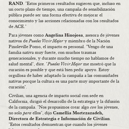
RAND
. "Estos primeros resultados sugieren que, incluso en
un corto plazo de tiempo, una campaña de sensibilización
pública puede ser una forma efectiva de mejorar el
conocimiento y las acciones relacionadas con los resultados
de ACE."
Para jóvenes como
Angelina Hinojosa
, asesora de jóvenes
nativos de
Puedes Vivir Mejor
y miembro de la Nación
Pinoleville Pomo, el impacto es personal. "Vengo de una
familia nativa muy fuerte, con muchos traumas
generacionales, y durante mucho tiempo no hablamos de
salud mental", dice. "
Puedes Vivir Mejor
me mostró que la
curación es posible y que está bien pedir apoyo. Estoy
orgullosa de haber adaptado la campaña a las comunidades
nativas porque la cultura es una parte muy importante de la
curación".
Civilian, una agencia de impacto social con sede en
California, dirigió el desarrollo de la estrategia y la difusión
de la campaña. "Nos propusimos crear algo
con
los jóvenes,
no solo
para
ellos", dijo
Camellia Mortezazadeh,
Directora de Estrategia e Información de Civilian
.
"Estos resultados demuestran que cuando los jóvenes