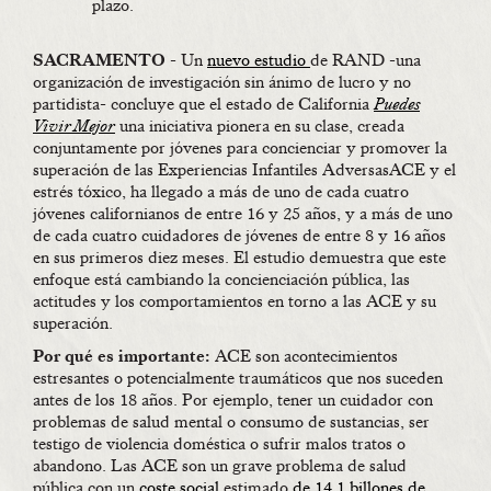
plazo.
SACRAMENTO
- Un
nuevo estudio
de RAND -una
organización de investigación sin ánimo de lucro y no
partidista- concluye que el estado de California
Puedes
Vivir Mejor
una iniciativa pionera en su clase, creada
conjuntamente por jóvenes para concienciar y promover la
superación de las Experiencias Infantiles AdversasACE y el
estrés tóxico, ha llegado a más de uno de cada cuatro
jóvenes californianos de entre 16 y 25 años, y a más de uno
de cada cuatro cuidadores de jóvenes de entre 8 y 16 años
en sus primeros diez meses. El estudio demuestra que este
enfoque está cambiando la concienciación pública, las
actitudes y los comportamientos en torno a las ACE y su
superación.
Por qué es importante:
ACE son acontecimientos
estresantes o potencialmente traumáticos que nos suceden
antes de los 18 años. Por ejemplo, tener un cuidador con
problemas de salud mental o consumo de sustancias, ser
testigo de violencia doméstica o sufrir malos tratos o
abandono. Las ACE son un grave problema de salud
pública con un
coste social
estimado
de 14,1 billones de