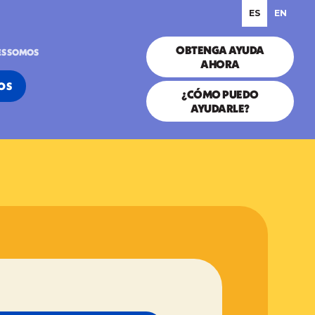
ES
EN
OBTENGA AYUDA
ES SOMOS
AHORA
OS
¿CÓMO PUEDO
AYUDARLE?