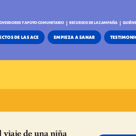
OVEEDORES Y APOYO COMUNITARIO
RECURSOS DE LA CAMPAÑA
QUIÉN
ECTOS DE LAS ACE
EMPIEZA A SANAR
TESTIMONI
l viaje de una niña