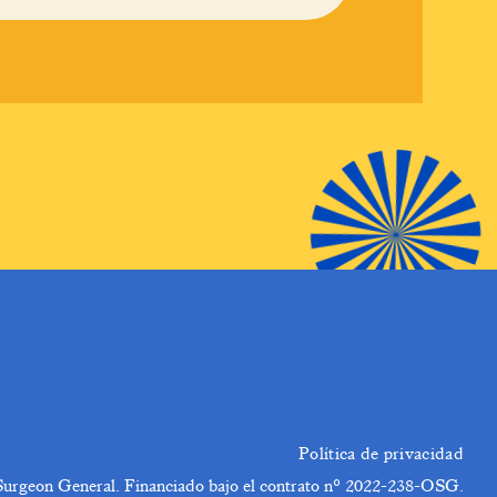
Política de privacidad
a Surgeon General. Financiado bajo el contrato nº 2022-238-OSG.