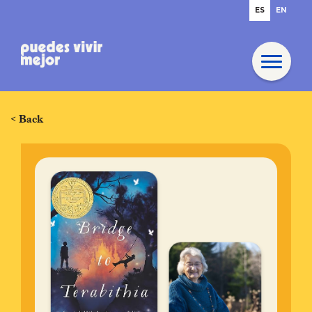
ES
EN
< Back