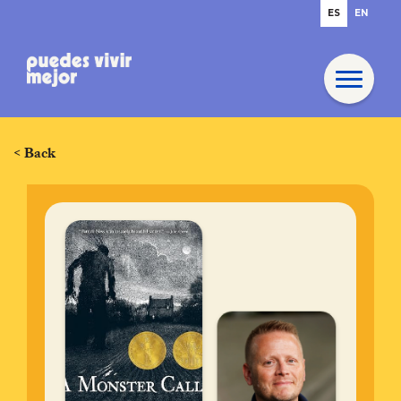
ES
EN
< Back