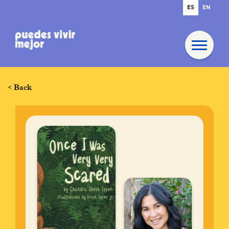
ES
EN
< Back