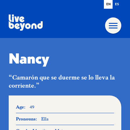
EN
ES
Nancy
“Camarón que se duerme se lo lleva la
corriente.”
Age:
49
Pronouns:
Ella