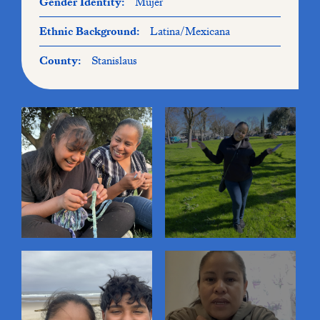
Gender Identity:
Mujer
Ethnic Background:
Latina/Mexicana
County:
Stanislaus