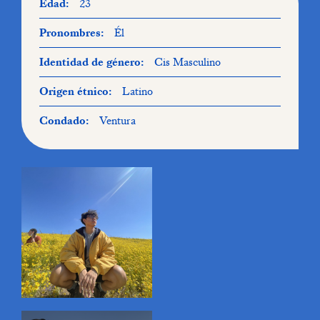
Edad:
23
Pronombres:
Él
Identidad de género:
Cis Masculino
Origen étnico:
Latino
Condado:
Ventura