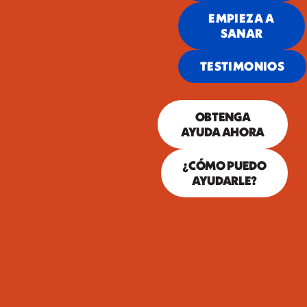
EMPIEZA A
SANAR
TESTIMONIOS
OBTENGA
AYUDA AHORA
¿CÓMO PUEDO
AYUDARLE?