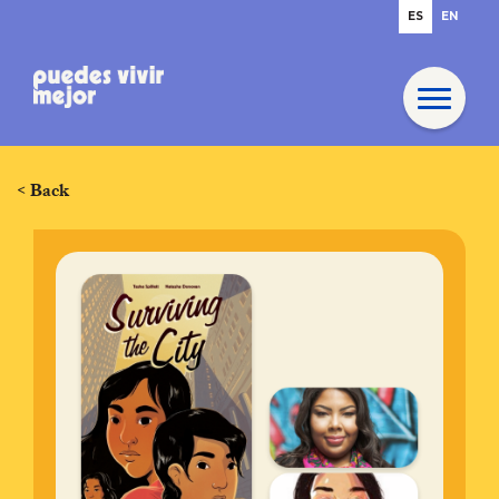
ES
EN
< Back